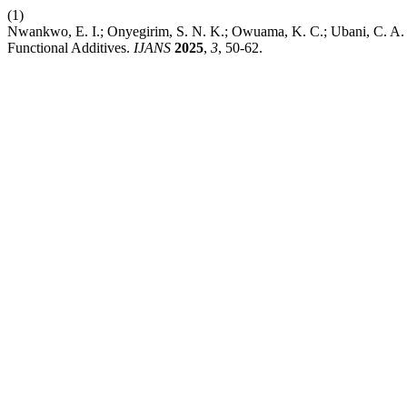
(1)
Nwankwo, E. I.; Onyegirim, S. N. K.; Owuama, K. C.; Ubani, C. A.
Functional Additives.
IJANS
2025
,
3
, 50-62.